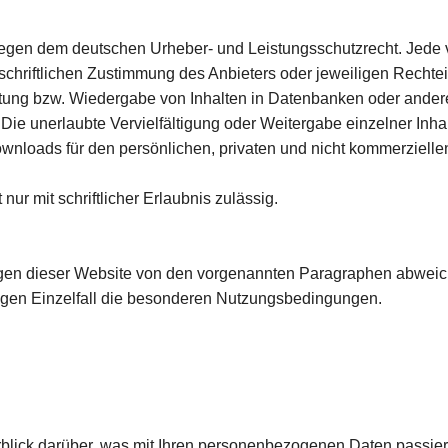
erliegen dem deutschen Urheber- und Leistungsschutzrecht. Jed
chriftlichen Zustimmung des Anbieters oder jeweiligen Rechteinh
itung bzw. Wiedergabe von Inhalten in Datenbanken oder ander
Die unerlaubte Vervielfältigung oder Weitergabe einzelner Inhalt
ownloads für den persönlichen, privaten und nicht kommerziellen
ur mit schriftlicher Erlaubnis zulässig.
en dieser Website von den vorgenannten Paragraphen abweiche
ligen Einzelfall die besonderen Nutzungsbedingungen.
blick darüber, was mit Ihren personenbezogenen Daten passier